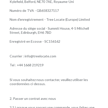
Kylefield,
Belford,
NE70 7AE,
Royaume-Uni
Numéro de TVA - GB658327117
Nom d'enregistrement - Tree Locate (Europe) Limited
Adresse du siège social - Summit House, 4-5 Mitchell
Street, Edinburgh, EH6 7BD
Enregistré en Ecosse - SC156162
Courrier : info@treelocate.com
Tel : +44 1668 219219
Si vous souhaitez nous contacter, veuillez utiliser les
coordonnées ci-dessus.
2. Passer un contrat avec nous
2.1 Lorsque vous passez une commande, vous faites une