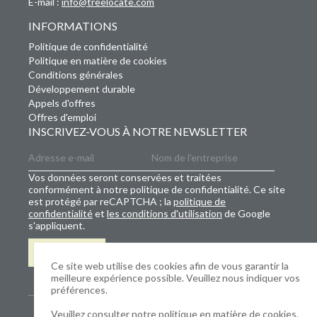
E-mail :
info@treelocate.com
INFORMATIONS
Politique de confidentialité
Politique en matière de cookies
Conditions générales
Développement durable
Appels d'offres
Offres d'emploi
INSCRIVEZ-VOUS À NOTRE NEWSLETTER
Vos données seront conservées et traitées
conformément à notre politique de confidentialité. Ce site
est protégé par reCAPTCHA ; la
politique de
confidentialité
et
les conditions d'utilisation
de Google
s'appliquent.
S'INSCRIRE
Ce site web utilise des cookies afin de vous garantir la
meilleure expérience possible. Veuillez nous indiquer vos
préférences.
Veuillez consulter notre
politique en matière de cookies
.