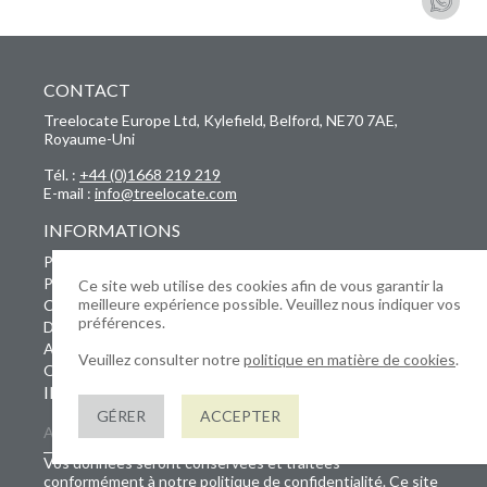
CONTACT
Treelocate Europe Ltd, Kylefield, Belford, NE70 7AE,
Royaume-Uni
Tél. :
+44 (0)1668 219 219
E-mail :
info@treelocate.com
INFORMATIONS
Politique de confidentialité
Politique en matière de cookies
Ce site web utilise des cookies afin de vous garantir la
meilleure expérience possible. Veuillez nous indiquer vos
Conditions générales
préférences.
Développement durable
Appels d'offres
Veuillez consulter notre
politique en matière de cookies
.
Offres d'emploi
INSCRIVEZ-VOUS À NOTRE NEWSLETTER
GÉRER
ACCEPTER
Vos données seront conservées et traitées
conformément à notre politique de confidentialité. Ce site