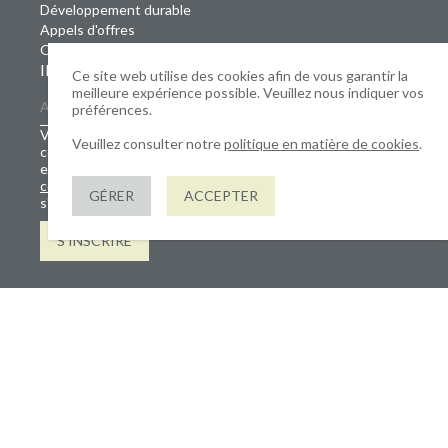
Développement durable
Appels d'offres
Offres d'emploi
INSCRIVEZ-VOUS À NOTRE NEWSLETTER
Ce site web utilise des cookies afin de vous garantir la
meilleure expérience possible. Veuillez nous indiquer vos
préférences.
Vos données seront conservées et traitées
Veuillez consulter notre
politique en matière de cookies
.
conformément à notre politique de confidentialité. Ce site
est protégé par reCAPTCHA ; la
politique de
confidentialité
et
les conditions d'utilisation
de Google
GÉRER
ACCEPTER
s'appliquent.
S'INSCRIRE
Copyright © 2026 TreeLocate Europe Ltd
Numéro d'enregistrement de la société : SC156162
Site réalisé par JUMP